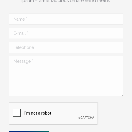
ipsum – amet faucibus ornare vel id metus.
Name *
E-mail *
Telephone
Message *